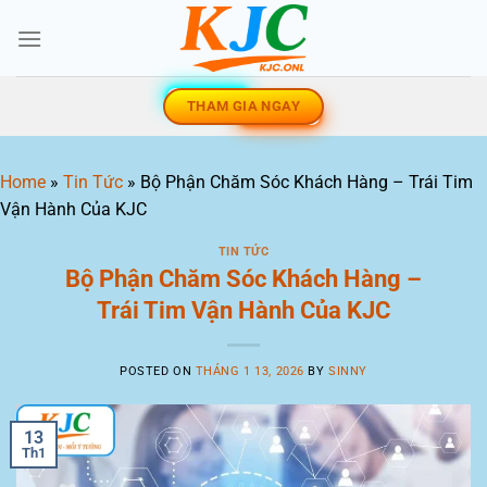
Skip
to
content
THAM GIA NGAY
Home
»
Tin Tức
»
Bộ Phận Chăm Sóc Khách Hàng – Trái Tim
Vận Hành Của KJC
TIN TỨC
Bộ Phận Chăm Sóc Khách Hàng –
Trái Tim Vận Hành Của KJC
POSTED ON
THÁNG 1 13, 2026
BY
SINNY
13
Th1