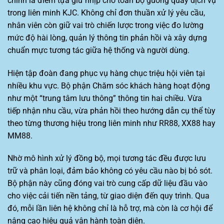
chính là điểm tựa giữ nhịp cho toàn bộ guồng quay dịch vụ
trong liên minh KJC. Không chỉ đơn thuần xử lý yêu cầu,
nhân viên còn giữ vai trò chiến lược trong việc đo lường
mức độ hài lòng, quản lý thông tin phản hồi và xây dựng
chuẩn mực tương tác giữa hệ thống và người dùng.
Hiện tập đoàn đang phục vụ hàng chục triệu hội viên tại
nhiều khu vực. Bộ phận Chăm sóc khách hàng hoạt động
như một “trung tâm lưu thông” thông tin hai chiều. Vừa
tiếp nhận nhu cầu, vừa phản hồi theo hướng dẫn cụ thể tùy
theo từng thương hiệu trong liên minh như RR88, XX88 hay
MM88.
Nhờ mô hình xử lý đồng bộ, mọi tương tác đều được lưu
trữ và phân loại, đảm bảo không có yêu cầu nào bị bỏ sót.
Bộ phận này cũng đóng vai trò cung cấp dữ liệu đầu vào
cho việc cải tiến nền tảng, từ giao diện đến quy trình. Qua
đó, mỗi lần liên hệ không chỉ là hỗ trợ, mà còn là cơ hội để
nâng cao hiệu quả vận hành toàn diện.