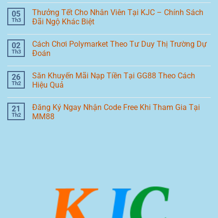
Thưởng Tết Cho Nhân Viên Tại KJC – Chính Sách
05
Th3
Đãi Ngộ Khác Biệt
Cách Chơi Polymarket Theo Tư Duy Thị Trường Dự
02
Th3
Đoán
Săn Khuyến Mãi Nạp Tiền Tại GG88 Theo Cách
26
Th2
Hiệu Quả
Đăng Ký Ngay Nhận Code Free Khi Tham Gia Tại
21
Th2
MM88