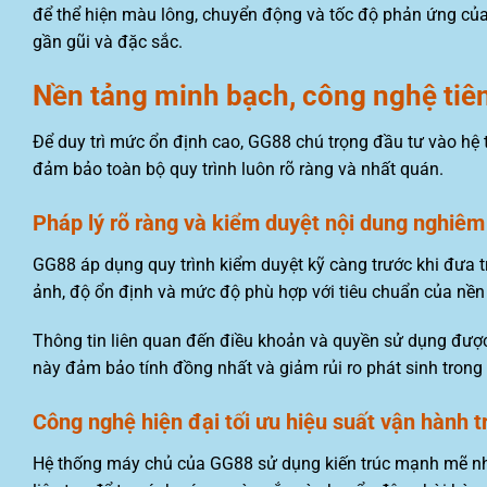
để thể hiện màu lông, chuyển động và tốc độ phản ứng của
gần gũi và đặc sắc.
Nền tảng minh bạch, công nghệ tiên
Để duy trì mức ổn định cao, GG88 chú trọng đầu tư vào hệ
đảm bảo toàn bộ quy trình luôn rõ ràng và nhất quán.
Pháp lý rõ ràng và kiểm duyệt nội dung nghiêm
GG88 áp dụng quy trình kiểm duyệt kỹ càng trước khi đưa 
ảnh, độ ổn định và mức độ phù hợp với tiêu chuẩn của nền
Thông tin liên quan đến điều khoản và quyền sử dụng được
này đảm bảo tính đồng nhất và giảm rủi ro phát sinh trong 
Công nghệ hiện đại tối ưu hiệu suất vận hành t
Hệ thống máy chủ của GG88 sử dụng kiến trúc mạnh mẽ nhằm