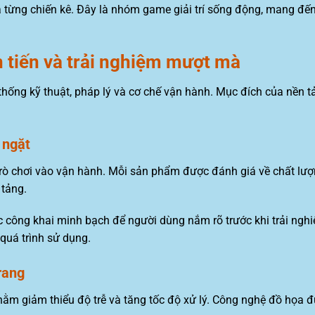
 từng chiến kê. Đây là nhóm game giải trí sống động, mang đế
 tiến và trải nghiệm mượt mà
 thống kỹ thuật, pháp lý và cơ chế vận hành. Mục đích của nền 
 ngặt
trò chơi vào vận hành. Mỗi sản phẩm được đánh giá về chất lượ
 tảng.
 công khai minh bạch để người dùng nắm rõ trước khi trải ngh
quá trình sử dụng.
rang
 giảm thiểu độ trễ và tăng tốc độ xử lý. Công nghệ đồ họa đư