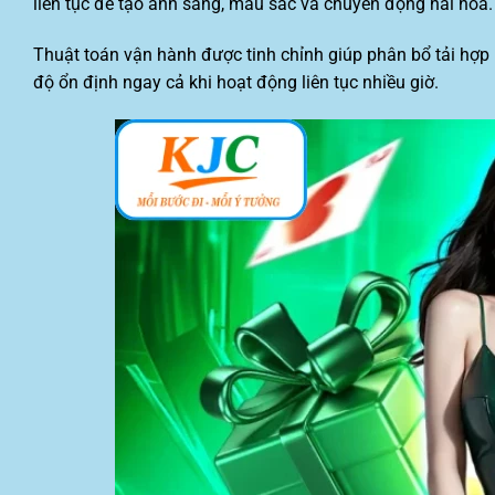
liên tục để tạo ánh sáng, màu sắc và chuyển động hài hòa
Thuật toán vận hành được tinh chỉnh giúp phân bổ tải hợp l
độ ổn định ngay cả khi hoạt động liên tục nhiều giờ.