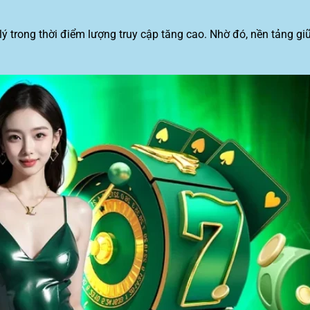
.
ý trong thời điểm lượng truy cập tăng cao. Nhờ đó, nền tảng gi