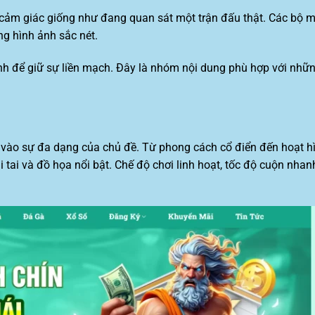
ạo cảm giác giống như đang quan sát một trận đấu thật. Các bộ
ng hình ảnh sắc nét.
h để giữ sự liền mạch. Đây là nhóm nội dung phù hợp với nhữn
vào sự đa dạng của chủ đề. Từ phong cách cổ điển đến hoạt h
 tai và đồ họa nổi bật. Chế độ chơi linh hoạt, tốc độ cuộn nhan