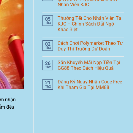
Nhân Viên KJC
Thưởng Tết Cho Nhân Viên Tại
05
Th3
KJC – Chính Sách Đãi Ngộ
Khác Biệt
Cách Chơi Polymarket Theo Tư
02
Th3
Duy Thị Trường Dự Đoán
Săn Khuyến Mãi Nạp Tiền Tại
26
Th2
GG88 Theo Cách Hiệu Quả
Đăng Ký Ngay Nhận Code Free
21
Th2
Khi Tham Gia Tại MM88
cảm nhận
hẩm đều