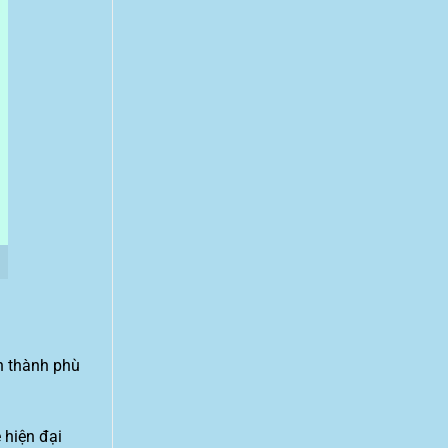
h thành phù
.
 hiện đại