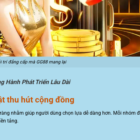
ải trí đẳng cấp mà GG88 mang lại
 Hành Phát Triển Lâu Dài
t thu hút cộng đồng
õ ràng nhằm giúp người dùng chọn lựa dễ dàng hơn. Mỗi nhóm đư
nền tảng.