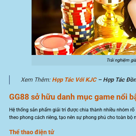
Trải nghiệm gi
Xem Thêm:
Hợp Tác Với KJC
– Hợp Tác Đồng
GG88 sở hữu danh mục game nổi bậ
Hệ thống sản phẩm giải trí được chia thành nhiều nhóm r
theo phong cách riêng, tạo nên sự phong phú cho toàn bộ 
Thể thao điện tử